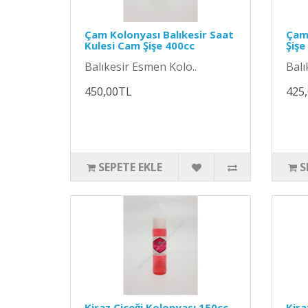
Çam Kolonyası Balıkesir Saat
Çam
Kulesi Cam Şişe 400cc
Şişe
Balıkesir Esmen Kolo..
Balı
450,00TL
425
SEPETE EKLE
S
Kiraz Çiçeği Kolonyası 150cc
Kira