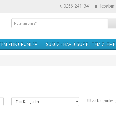
0266-2411341
Hesabım
EMİZLİK ÜRÜNLERİ
SUSUZ - HAVLUSUZ EL TEMİZLEME 
Alt kategoriler i