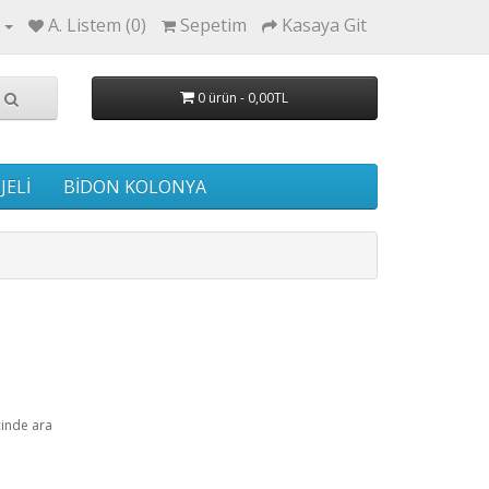
A. Listem (0)
Sepetim
Kasaya Git
0 ürün - 0,00TL
JELİ
BİDON KOLONYA
çinde ara