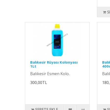
S
Balıkesir Rüyası Kolonyası
Balı
1Lt
400c
Balıkesir Esmen Kolo..
Balı
300,00TL
180
SEPETE EKLE
S