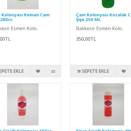
 Kolonyası Keman Cam
Çam Kolonyası Kozalak 
 280cc
Şişe 250 ML
kesir Esmen Kolo..
Balıkesir Esmen Kolo..
,00TL
350,00TL
EPETE EKLE
SEPETE EKLE
z Çiçeği Kolonyası 150cc
Kiraz Çiçeği Kolonyası 40