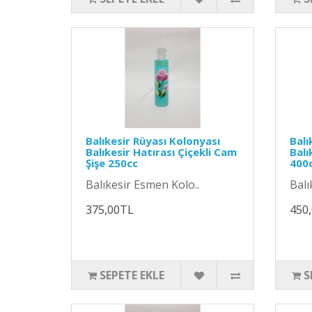
Balıkesir Rüyası Kolonyası
Balı
Balıkesir Hatırası Çiçekli Cam
Balı
Şişe 250cc
400
Balıkesir Esmen Kolo..
Balı
375,00TL
450
SEPETE EKLE
S