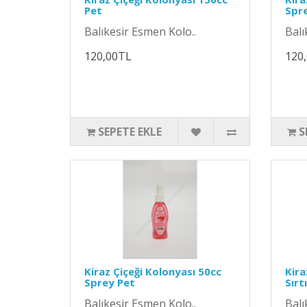
Pet
Spr
Balıkesir Esmen Kolo..
Balı
120,00TL
120
SEPETE EKLE
S
Kiraz Çiçeği Kolonyası 50cc
Kira
Sprey Pet
Sırt
Balıkesir Esmen Kolo..
Balı