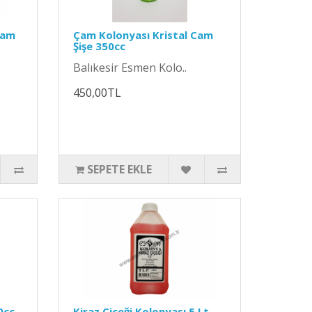
Cam
Çam Kolonyası Kristal Cam
Şişe 350cc
Balıkesir Esmen Kolo..
450,00TL
SEPETE EKLE
0cc
Kiraz Çiçeği Kolonyası 5 Lt