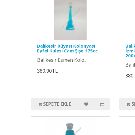
Balıkesir Rüyası Kolonyası
Balı
Eyfel Kulesi Cam Şişe 175cc
İzmi
200
Balıkesir Esmen Kolo..
Balı
380,00TL
380
SEPETE EKLE
S