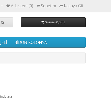
A. Listem (0)
Sepetim
Kasaya Git
0 ürün - 0,00TL
JELİ
BİDON KOLONYA
çinde ara