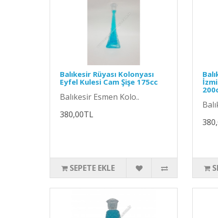
Balıkesir Rüyası Kolonyası
Balı
Eyfel Kulesi Cam Şişe 175cc
İzmi
200
Balıkesir Esmen Kolo..
Balı
380,00TL
380
SEPETE EKLE
S