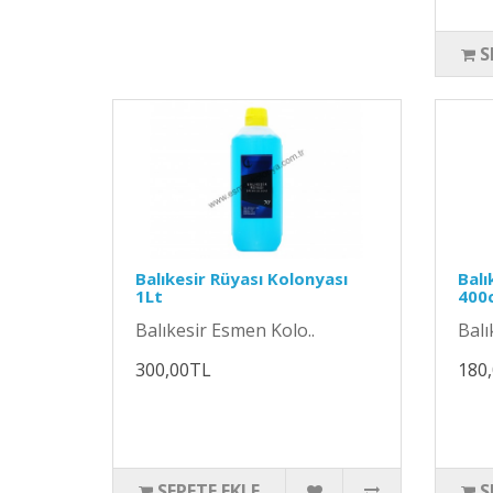
S
Balıkesir Rüyası Kolonyası
Balı
1Lt
400c
Balıkesir Esmen Kolo..
Balı
300,00TL
180
SEPETE EKLE
S