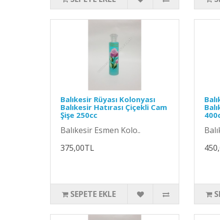
Balıkesir Rüyası Kolonyası
Balı
Balıkesir Hatırası Çiçekli Cam
Balı
Şişe 250cc
400
Balıkesir Esmen Kolo..
Balı
375,00TL
450
SEPETE EKLE
S