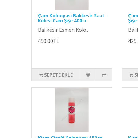
Çam Kolonyası Balıkesir Saat
Çam
Kulesi Cam Şişe 400cc
Şişe
Balıkesir Esmen Kolo..
Balı
450,00TL
425
SEPETE EKLE
S
Kiraz Çiçeği Kolonyası 150cc
Kira