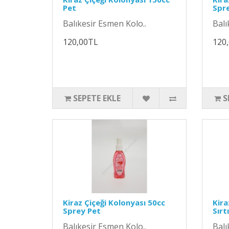
Pet
Spr
Balıkesir Esmen Kolo..
Balı
120,00TL
120
SEPETE EKLE
S
Kiraz Çiçeği Kolonyası 50cc
Kira
Sprey Pet
Sırt
Balıkesir Esmen Kolo..
Balı