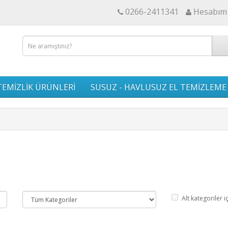
0266-2411341
Hesabım
EMİZLİK ÜRÜNLERİ
SUSUZ - HAVLUSUZ EL TEMİZLEME 
Alt kategoriler i