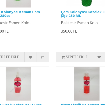
 Kolonyası Keman Cam
Çam Kolonyası Kozalak 
 280cc
Şişe 250 ML
kesir Esmen Kolo..
Balıkesir Esmen Kolo..
,00TL
350,00TL
EPETE EKLE
SEPETE EKLE
z Çiçeği Kolonyası 150cc
Kiraz Çiçeği Kolonyası 40