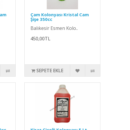
Cam
Çam Kolonyası Kristal Cam
Şişe 350cc
Balıkesir Esmen Kolo..
450,00TL
SEPETE EKLE
0cc
Kiraz Çiçeği Kolonyası 5 Lt